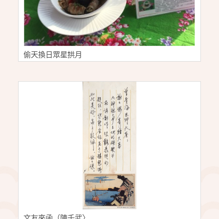
偷天換日眾星拱月
文友來函（陳千武〉