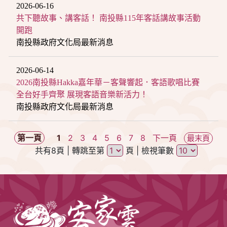
2026-06-16
共下聽故事、講客話！ 南投縣115年客話講故事活動
開跑
南投縣政府文化局最新消息
2026-06-14
2026南投縣Hakka嘉年華－客聲響起．客語歌唱比賽
全台好手齊聚 展現客語音樂新活力！
南投縣政府文化局最新消息
第一頁
1
2
3
4
5
6
7
8
下一頁
最末頁
共有8頁
| 轉跳至第
頁
| 檢視筆數