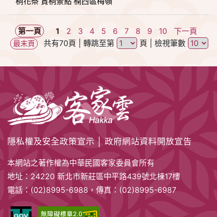
桐花祭 賞桐景點 楠西區梅嶺
第一頁
1
2
3
4
5
6
7
8
9
10
下一頁
共有70頁
| 轉跳至第
頁
| 檢視筆數
最末頁
隱私權及安全政策宣示
│
政府網站資料開放宣告
本網站之著作權為中華民國客家委員會所有
地址：24220 新北市新莊區中平路439號北棟17樓
電話：(02)8995-6988，傳真：(02)8995-6987