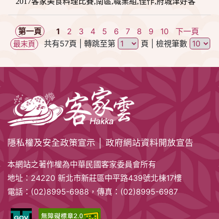
2017客家美食料理比賽,南區,職業組,佳作,府城津好客
第一頁
1
2
3
4
5
6
7
8
9
10
下一頁
共有57頁
| 轉跳至第
頁
| 檢視筆數
最末頁
隱私權及安全政策宣示
│
政府網站資料開放宣告
本網站之著作權為中華民國客家委員會所有
地址：24220 新北市新莊區中平路439號北棟17樓
電話：(02)8995-6988，傳真：(02)8995-6987